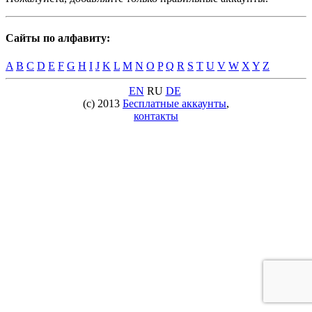
Сайты по алфавиту:
A
B
C
D
E
F
G
H
I
J
K
L
M
N
O
P
Q
R
S
T
U
V
W
X
Y
Z
EN
RU
DE
(c) 2013
Бесплатные аккаунты
,
контакты