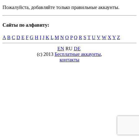
Пожалуйста, добавляйте только правильные аккаунты.
Сайты по алфавиту:
A
B
C
D
E
F
G
H
I
J
K
L
M
N
O
P
Q
R
S
T
U
V
W
X
Y
Z
EN
RU
DE
(c) 2013
Бесплатные аккаунты
,
контакты